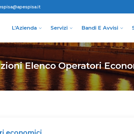
espisa@apespisa.it
L’Azienda
Servizi
Bandi E Avvisi
izioni Elenco Operatori Econ
ori economici