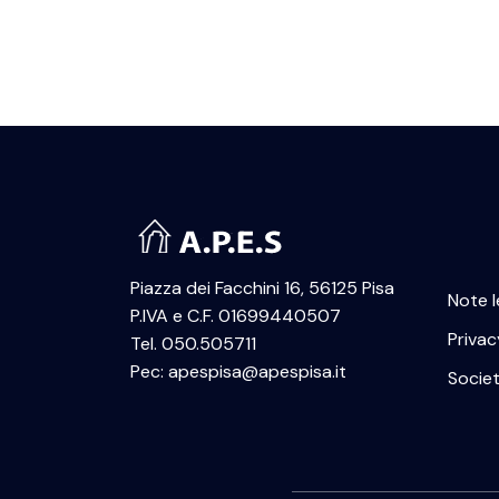
Piazza dei Facchini 16, 56125 Pisa
Note l
P.IVA e C.F. 01699440507
Privac
Tel. 050.505711
Pec: apespisa@apespisa.it
Socie