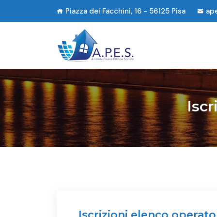
Piazza dei Facchini, 16 - 56125 Pisa
ap
Iscr
Iscrizioni elenco operat