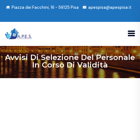
Piazza dei Facchini, 16 - 56125 Pisa
apespisa@apespisa.it
Avvisi Di Selezione Del Personale
In Corso Di Validità