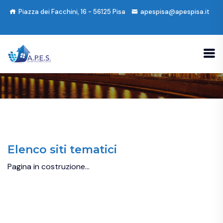
Piazza dei Facchini, 16 - 56125 Pisa
apespisa@apespisa.it
Elenco siti tematici
Pagina in costruzione…