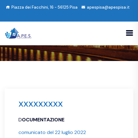
Piazza dei Facchini, 16 - 56125 Pisa
apespisa@apespisa.it
XXXXXXXXX
D
OCUMENTAZIONE
comunicato del 22 luglio 2022