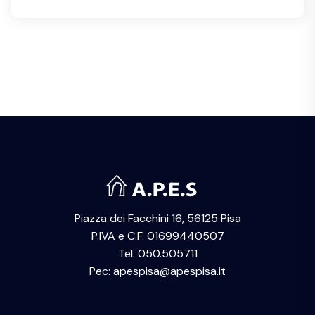
Piazza dei Facchini 16, 56125 Pisa
P.IVA e C.F. 01699440507
Tel. 050.505711
Pec: apespisa@apespisa.it