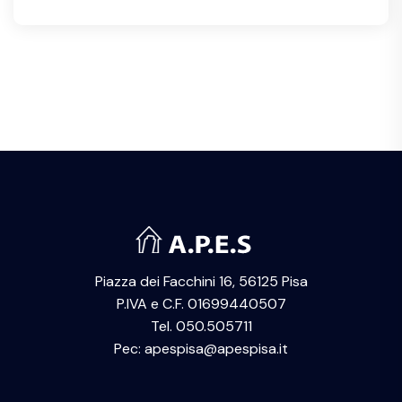
Piazza dei Facchini 16, 56125 Pisa
P.IVA e C.F. 01699440507
Tel. 050.505711
Pec: apespisa@apespisa.it