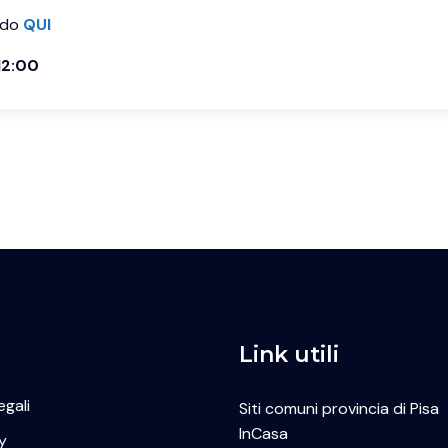
ndo
QUI
12:00
Link utili
egali
Siti comuni provincia di Pisa
InCasa
y