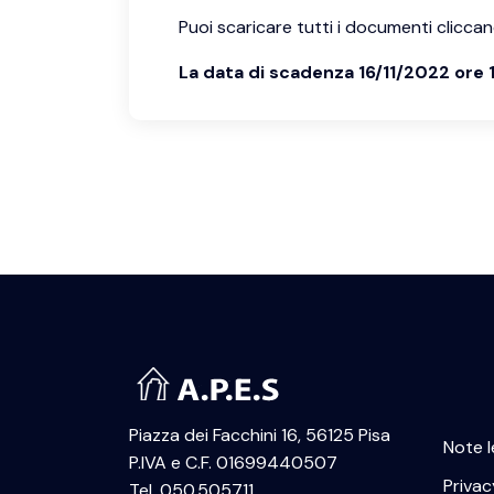
Puoi scaricare tutti i documenti clicca
La data di scadenza 16/11/2022 ore 
Piazza dei Facchini 16, 56125 Pisa
Note l
P.IVA e C.F. 01699440507
Privac
Tel. 050.505711