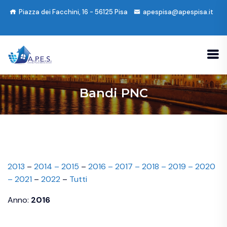
Piazza dei Facchini, 16 - 56125 Pisa
apespisa@apespisa.it
Bandi PNC
2013
–
2014 –
2015
–
2016
– 2017 –
2018 –
2019 –
2020
–
2021
–
2022
–
Tutti
Anno:
2016