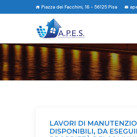
Piazza dei Facchini, 16 - 56125 Pisa
ap
LAVORI DI MANUTENZION
DISPONIBILI, DA ESEGUI