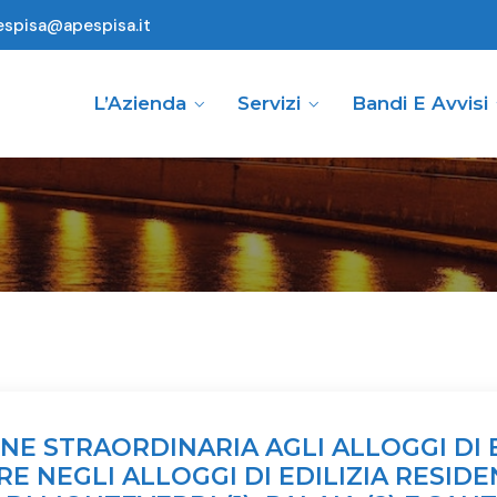
espisa@apespisa.it
L’Azienda
Servizi
Bandi E Avvisi
E STRAORDINARIA AGLI ALLOGGI DI E
RE NEGLI ALLOGGI DI EDILIZIA RESID