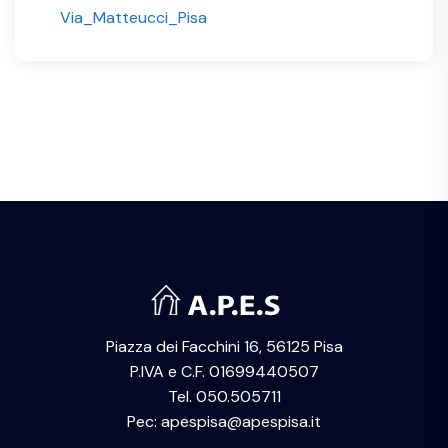
Via_Matteucci_Pisa
Piazza dei Facchini 16, 56125 Pisa
P.IVA e C.F. 01699440507
Tel. 050.505711
Pec: apespisa@apespisa.it